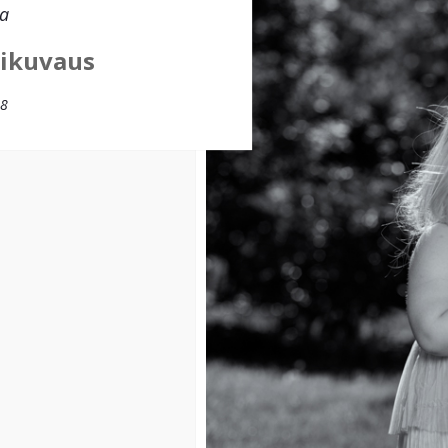
a
sikuvaus
18