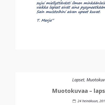
Lapset
,
Muotokuv
Muotokuvaa – lap
24 heinäkuun, 20