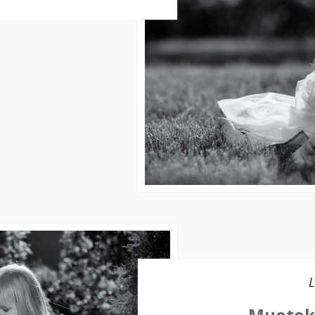
L
Muotoku