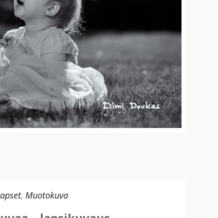
apset
,
Muotokuva
vaa – lapsikuvaus