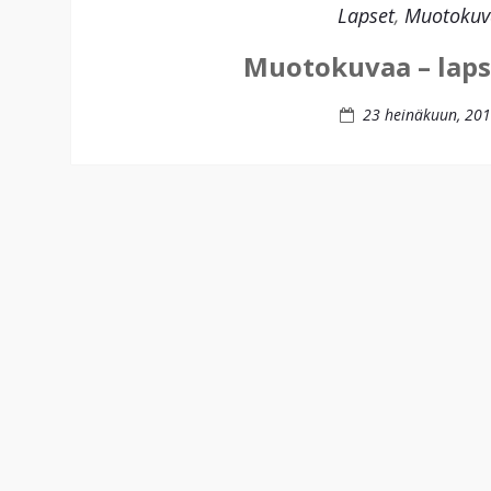
Lapset
,
Muotokuv
Muotokuvaa – lap
23 heinäkuun, 20