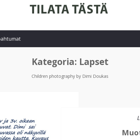
pahtumat
Kategoria:
Lapset
Children photography by Dimi Doukas
L
Muot