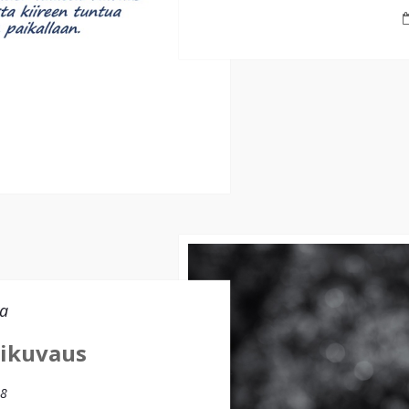
a
sikuvaus
18