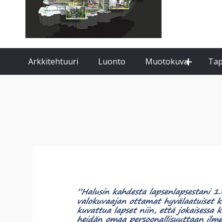
expand
Arkkitehtuuri
Luonto
Muotokuva
Ta
child
menu