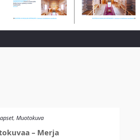
apset
,
Muotokuva
okuvaa – Merja