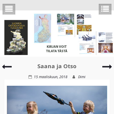
Portrait
Saana ja Otso
photography
j
15 maaliskuun, 2018
Dimi
n