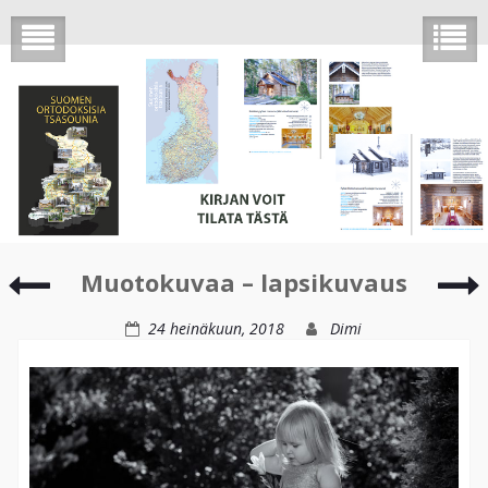
Muotokuvaa
Muotokuvaa – lapsikuvaus
–
lapsikuvaus
l
24 heinäkuun, 2018
Dimi