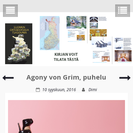
Event
Agony von Grim, puhelu
photography
G
10 syyskuun, 2016
Dimi
v