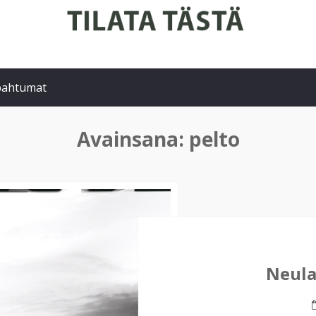
pahtumat
Avainsana:
pelto
Neula