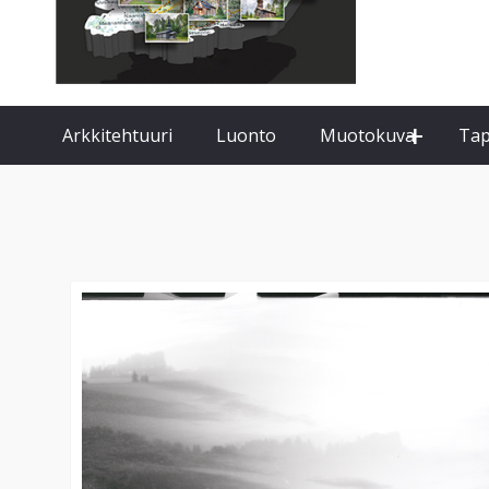
expand
Arkkitehtuuri
Luonto
Muotokuva
Ta
child
menu